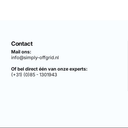
Contact
Mail ons:
info@simply-offgrid.nl
Of bel direct één van onze experts:
(+31) (0)85 - 1301943
len sets, bezoek:
simply-solar.nl
.