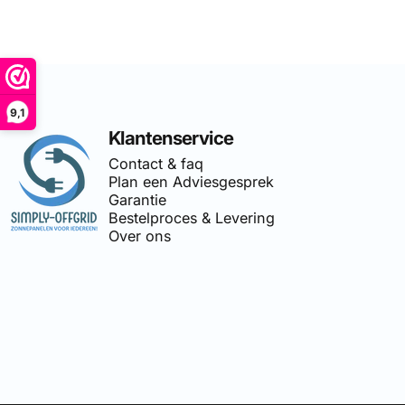
9,1
Simply Offgrid
Klantenservice
Contact & faq
Plan een Adviesgesprek
Garantie
Bestelproces & Levering
Over ons
🔌
Simply-Offgrid
is onderdeel 