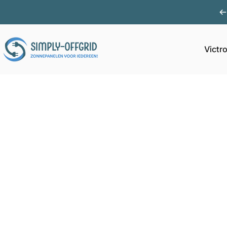
Ga naar inhoud
Victr
Simply Offgrid