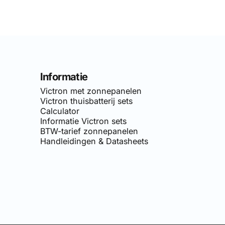
Informatie
Victron met zonnepanelen
Victron thuisbatterij sets
Calculator
Informatie Victron sets
BTW-tarief zonnepanelen
Handleidingen & Datasheets
van
Simply-Solar
. Voor doe-het-zelf netgekoppelde zonnepane