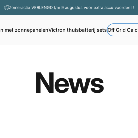
Diavoorstelling pauzeren
Zomeractie VERLENGD t/m 9 augustus voor extra accu voordeel !
on met zonnepanelen
Victron thuisbatterij sets
Off Grid Calc
Off Grid Calcul
Victron met zonnepanelen
Victron thuisbatterij sets
News