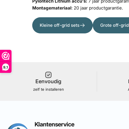
Pylontech Lithium accu's:
7 jaar productgaranti
Montagemateriaal
: 20 jaar productgarantie.
Kleine off-grid sets
Grote off-grid
9,1
Eenvoudig
zelf te installeren
Simply Offgrid
Klantenservice