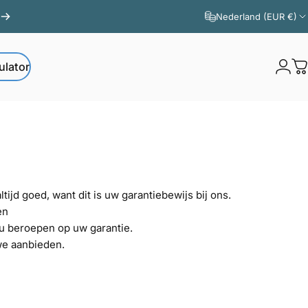
Nederland (EUR €)
ulator
Logi
W
ator
ijd goed, want dit is uw garantiebewijs bij ons.
en
 u beroepen op uw garantie.
we aanbieden.