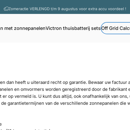
Diavoorstelling pauzeren
Vragen? Contacteer onze support
Zomeractie VERLENGD t/m 9 augustus voor extra accu voordeel !
on met zonnepanelen
Victron thuisbatterij sets
Off Grid Calc
Off Grid Calcul
Victron met zonnepanelen
Victron thuisbatterij sets
dan heeft u uiteraard recht op garantie. Bewaar uw factuur alt
anelen en omvormers worden geregistreerd door de fabrikant 
er op vermeld is. U kunt dus altijd, ook onafhankelijk van ons,
 de garantietermijnen van de verschillende zonnepanelen die 
e