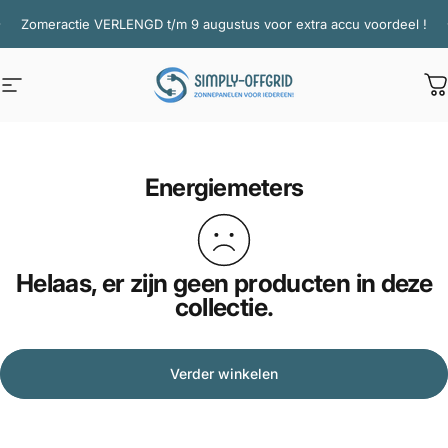
Ga naar inhoud
Diavoorstelling pauzeren
Zomeractie VERLENGD t/m 9 augustus voor extra accu voordeel !
Site navigatie
Simply Offgrid
W
Energiemeters
Helaas, er zijn geen producten in deze
collectie.
Verder winkelen