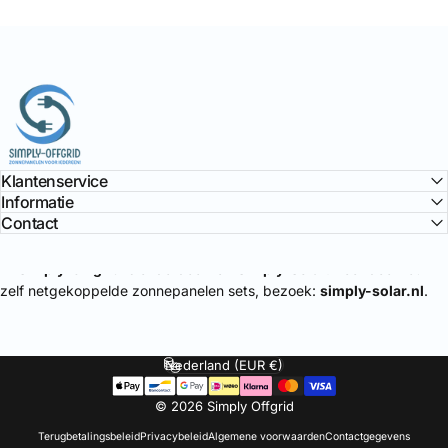
Simply Offgrid
Klantenservice
Informatie
Contact
🔌
Simply-Offgrid
is onderdeel van
Simply-Solar
. Voor doe-het-
zelf netgekoppelde zonnepanelen sets, bezoek:
simply-solar.nl
.
Nederland (EUR €)
Land/regio
© 2026 Simply Offgrid
Terugbetalingsbeleid
Privacybeleid
Algemene voorwaarden
Contactgegevens