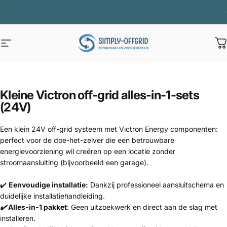
Ga naar inhoud
Diavoorstelling pauzeren
Zomeractie VERLENGD t/m 9 augustus voor extra accu voordeel !
Site navigatie
Simply Offgrid
W
Kleine Victron off-grid alles-in-1-sets
(24V)
Een klein 24V off-grid systeem met Victron Energy componenten:
perfect voor de doe-het-zelver die een betrouwbare
energievoorziening wil creëren op een locatie zonder
stroomaansluiting (bijvoorbeeld een garage).
✔️
Eenvoudige installatie:
Dankzij professioneel aansluitschema en
duidelijke installatiehandleiding.
✔️
Alles-in-1 pakket
: Geen uitzoekwerk en direct aan de slag met
installeren.