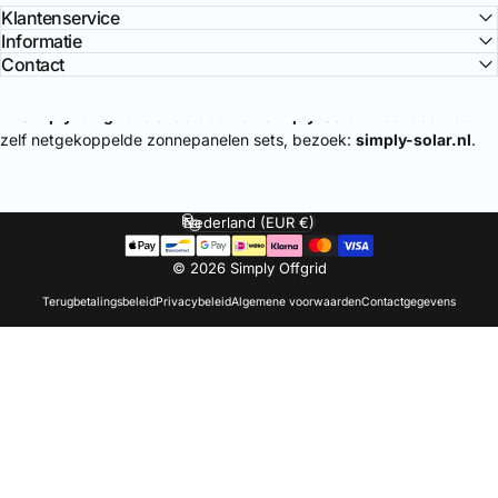
Klantenservice
Informatie
Contact
🔌
Simply-Offgrid
is onderdeel van
Simply-Solar
. Voor doe-het-
zelf netgekoppelde zonnepanelen sets, bezoek:
simply-solar.nl
.
Nederland (EUR €)
Land/regio
© 2026 Simply Offgrid
Terugbetalingsbeleid
Privacybeleid
Algemene voorwaarden
Contactgegevens