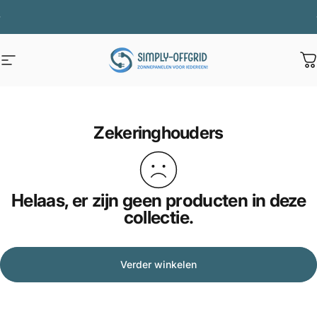
Ga naar inhoud
Diavoorstelling pauzeren
Zomeractie VERLENGD t/m 9 augustus voor extra accu voordeel !
Site navigatie
Simply Offgrid
W
Zekeringhouders
Helaas, er zijn geen producten in deze
collectie.
Verder winkelen