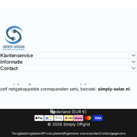
Simply Offgrid
Klantenservice
Informatie
Contact
🔌
Simply-Offgrid
is onderdeel van
Simply-Solar
. Voor doe-het-
zelf netgekoppelde zonnepanelen sets, bezoek:
simply-solar.nl
.
Nederland (EUR €)
Land/regio
© 2026 Simply Offgrid
Terugbetalingsbeleid
Privacybeleid
Algemene voorwaarden
Contactgegevens