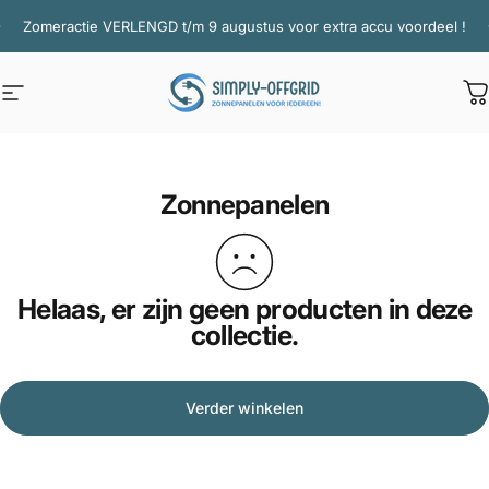
Ga naar inhoud
Diavoorstelling pauzeren
Zomeractie VERLENGD t/m 9 augustus voor extra accu voordeel !
Site navigatie
Simply Offgrid
W
Zonnepanelen
Helaas, er zijn geen producten in deze
collectie.
Verder winkelen