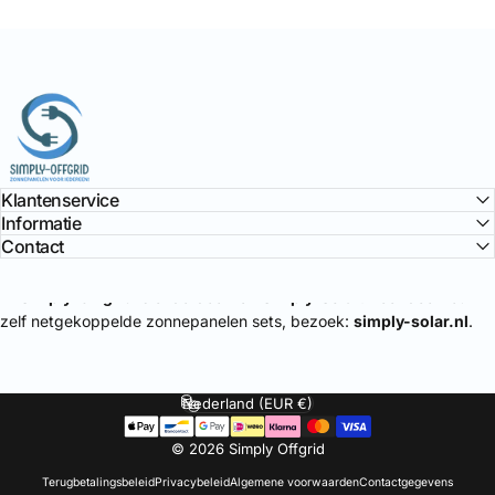
Simply Offgrid
Klantenservice
Informatie
Contact
🔌
Simply-Offgrid
is onderdeel van
Simply-Solar
. Voor doe-het-
zelf netgekoppelde zonnepanelen sets, bezoek:
simply-solar.nl
.
Nederland (EUR €)
Land/regio
© 2026 Simply Offgrid
Terugbetalingsbeleid
Privacybeleid
Algemene voorwaarden
Contactgegevens