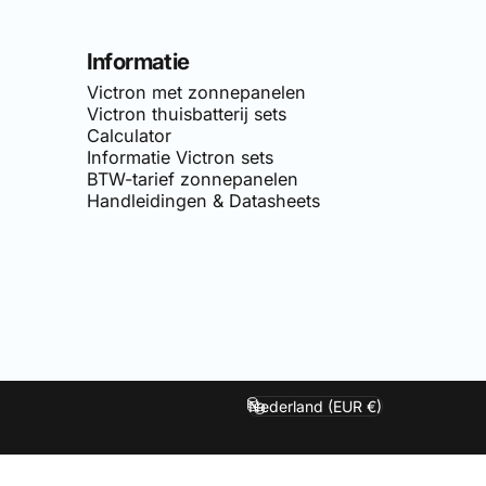
Informatie
Victron met zonnepanelen
Victron thuisbatterij sets
Calculator
Informatie Victron sets
BTW-tarief zonnepanelen
Handleidingen & Datasheets
van
Simply-Solar
. Voor doe-het-zelf netgekoppelde zonnepane
Nederland (EUR €)
Land/regio