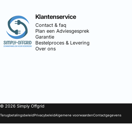
Simply Offgrid
Klantenservice
Contact & faq
Plan een Adviesgesprek
Garantie
Bestelproces & Levering
Over ons
🔌
Simply-Offgrid
is onderdeel 
© 2026 Simply Offgrid
Terugbetalingsbeleid
Privacybeleid
Algemene voorwaarden
Contactgegevens