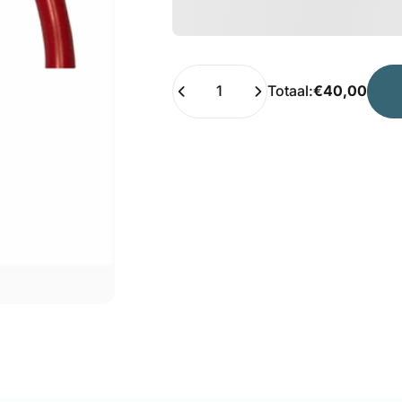
Hoeveelheid
Totaal:
€40,00