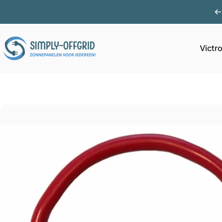
Ga naar inhoud
Victr
Simply Offgrid