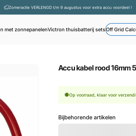
Diavoorstelling pauzeren
Zomeractie VERLENGD t/m 9 augustus voor extra accu voordeel !
Vragen? Contacteer onze support
on met zonnepanelen
Victron thuisbatterij sets
Off Grid Calc
Off Grid Calcul
Victron met zonnepanelen
Victron thuisbatterij sets
Accu
kabel
rood
16mm
Op voorraad, klaar voor verzend
Bijbehorende artikelen