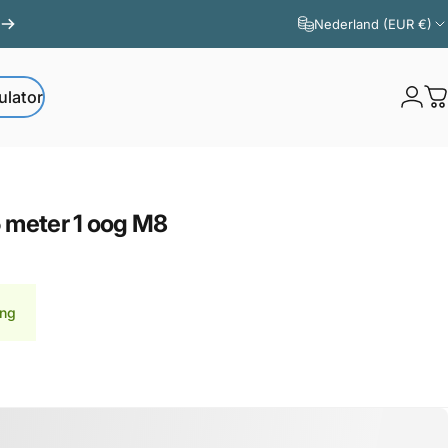
Nederland (EUR €)
ulator
Logi
W
ator
5
meter
1
oog
M8
ing