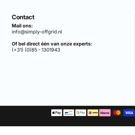
Contact
Mail ons:
info@simply-offgrid.nl
Of bel direct één van onze experts:
(+31) (0)85 - 1301943
len sets, bezoek:
simply-solar.nl
.