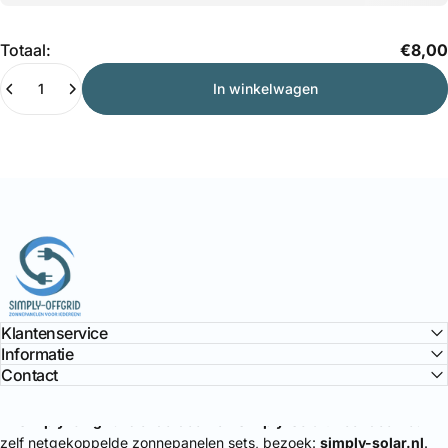
Hoeveelheid
Totaal:
€8,00
In winkelwagen
Simply Offgrid
Klantenservice
Informatie
Contact
🔌
Simply-Offgrid
is onderdeel van
Simply-Solar
. Voor doe-het-
zelf netgekoppelde zonnepanelen sets, bezoek:
simply-solar.nl
.