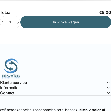
Hoeveelheid
Totaal:
€5,00
In winkelwagen
Simply Offgrid
Klantenservice
Informatie
Contact
🔌
Simply-Offgrid
is onderdeel van
Simply-Solar
. Voor doe-het-
zelf netgekoppelde zonnepanelen sets, bezoek:
simply-solar.nl
.