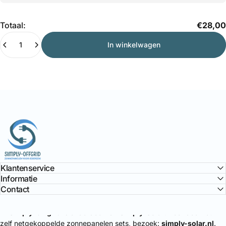
Hoeveelheid
Totaal:
€28,00
In winkelwagen
Simply Offgrid
Klantenservice
Informatie
Contact
🔌
Simply-Offgrid
is onderdeel van
Simply-Solar
. Voor doe-het-
zelf netgekoppelde zonnepanelen sets, bezoek:
simply-solar.nl
.