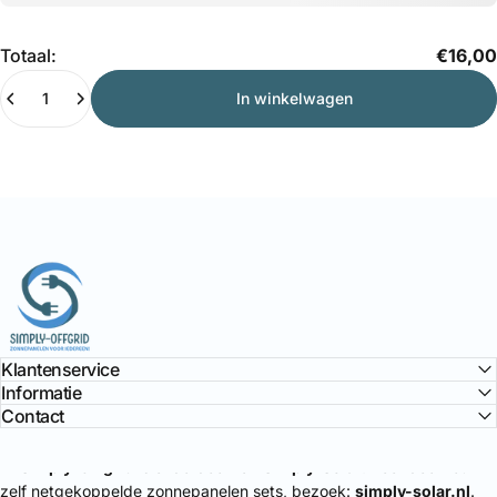
Hoeveelheid
Totaal:
€16,00
In winkelwagen
Simply Offgrid
Klantenservice
Informatie
Contact
🔌
Simply-Offgrid
is onderdeel van
Simply-Solar
. Voor doe-het-
zelf netgekoppelde zonnepanelen sets, bezoek:
simply-solar.nl
.