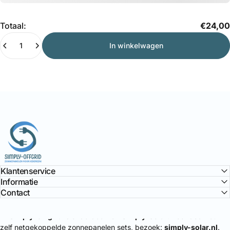
Hoeveelheid
Totaal:
€24,00
In winkelwagen
Simply Offgrid
Klantenservice
Informatie
Contact
🔌
Simply-Offgrid
is onderdeel van
Simply-Solar
. Voor doe-het-
zelf netgekoppelde zonnepanelen sets, bezoek:
simply-solar.nl
.