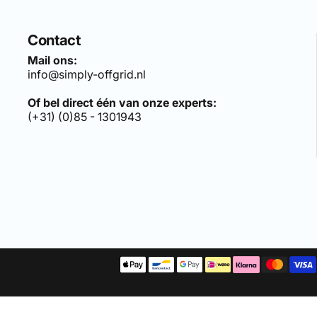
Contact
Mail ons:
info@simply-offgrid.nl
Of bel direct één van onze experts:
(+31) (0)85 - 1301943
len sets, bezoek:
simply-solar.nl
.