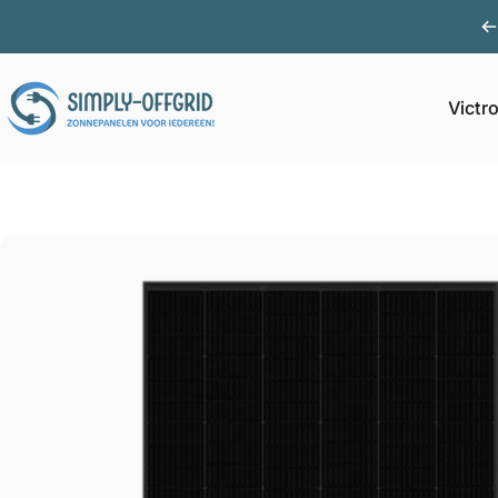
Ga naar inhoud
Victr
Simply Offgrid