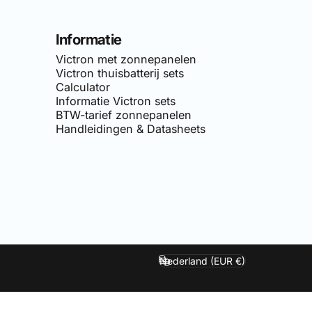
Informatie
Victron met zonnepanelen
Victron thuisbatterij sets
Calculator
Informatie Victron sets
BTW-tarief zonnepanelen
Handleidingen & Datasheets
van
Simply-Solar
. Voor doe-het-zelf netgekoppelde zonnepane
Nederland (EUR €)
Land/regio