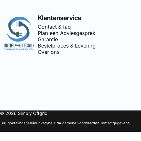
Simply Offgrid
Klantenservice
Contact & faq
Plan een Adviesgesprek
Garantie
Bestelproces & Levering
Over ons
🔌
Simply-Offgrid
is onderdeel 
© 2026 Simply Offgrid
Terugbetalingsbeleid
Privacybeleid
Algemene voorwaarden
Contactgegevens