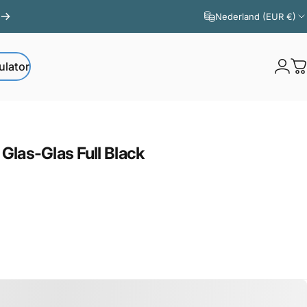
Nederland (EUR €)
ulator
Logi
W
ator
Glas-Glas
Full
Black