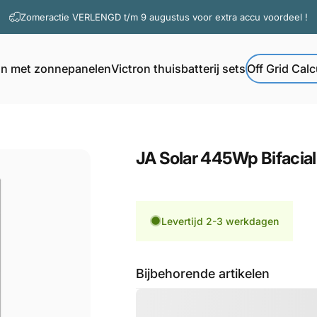
Diavoorstelling pauzeren
Zomeractie VERLENGD t/m 9 augustus voor extra accu voordeel !
Vragen? Contacteer onze support
on met zonnepanelen
Victron thuisbatterij sets
Off Grid Calc
Off Grid Calcul
Victron met zonnepanelen
Victron thuisbatterij sets
JA
Solar
445Wp
Bifacial
Levertijd 2-3 werkdagen
Bijbehorende artikelen