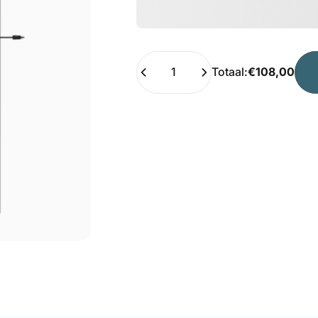
Hoeveelheid
Totaal:
€108,00