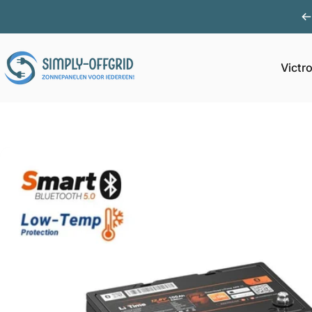
Ga naar inhoud
Victr
Simply Offgrid