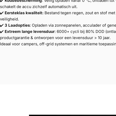
✔️
Koudebescherming
: Veilig opladen vanaf 0 °C, ontladen tot
schakelt de accu zichzelf automatisch uit.
✔️
Eersteklas kwaliteit:
Bestand tegen regen, zout en stof me
veiligheid.
✔️
3 Laadopties
:
Opladen via zonnepanelen, acculader of gene
✔️
Extreem lange levensduur
: 6000+ cycli bij 80% DOD (ontlad
productgarantie & ontworpen voor een levensduur > 10 jaar.
Ideaal voor campers, off-grid systemen en maritieme toepassi