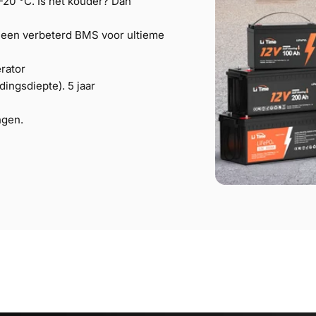
 -20 °C. Is het kouder? Dan
t een verbeterd BMS voor ultieme
rator
ingsdiepte). 5 jaar
ngen.