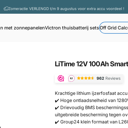
Diavoorstelling pauzeren
Vragen? Contacteer onze support
on met zonnepanelen
Victron thuisbatterij sets
Off Grid Calc
Off Grid Calcul
Victron met zonnepanelen
Victron thuisbatterij sets
LiTime
12V
100Ah
Smar
Krachtige lithium ijzerfosfaat acc
✔️ Hoge ontlaadsnelheid van 1280
✔️
Drievoudig BMS beschermingssy
uitgebreide bescherming tegen ov
✔️ Group24 klein formaat van L26