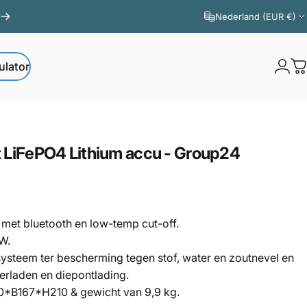
Nederland (EUR €)
ulator
Logi
W
ator
t
LiFePO4
Lithium
accu
-
Group24
u met bluetooth en low-temp cut-off.
W.
steem ter bescherming tegen stof, water en zoutnevel en
erladen en diepontlading.
0*B167*H210 & gewicht van 9,9 kg.