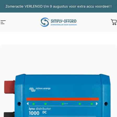
Ga naar inhoud
Diavoorstelling pauzeren
Zomeractie VERLENGD t/m 9 augustus voor extra accu voordeel !
Site navigatie
Simply Offgrid
W