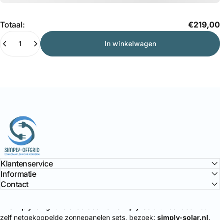
Hoeveelheid
Totaal:
€219,00
In winkelwagen
Simply Offgrid
Klantenservice
Informatie
Contact
🔌
Simply-Offgrid
is onderdeel van
Simply-Solar
. Voor doe-het-
zelf netgekoppelde zonnepanelen sets, bezoek:
simply-solar.nl
.