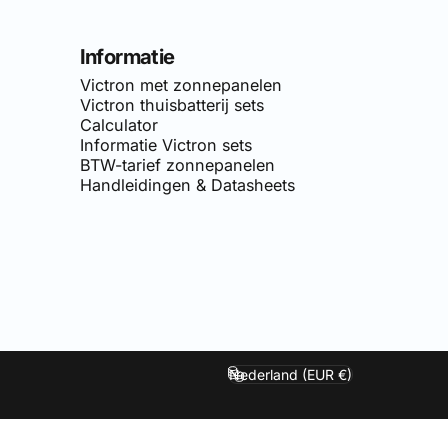
Informatie
Victron met zonnepanelen
Victron thuisbatterij sets
Calculator
Informatie Victron sets
BTW-tarief zonnepanelen
Handleidingen & Datasheets
van
Simply-Solar
. Voor doe-het-zelf netgekoppelde zonnepane
Nederland (EUR €)
Land/regio