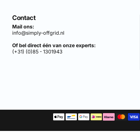
Contact
Mail ons:
info@simply-offgrid.nl
Of bel direct één van onze experts:
(+31) (0)85 - 1301943
len sets, bezoek:
simply-solar.nl
.