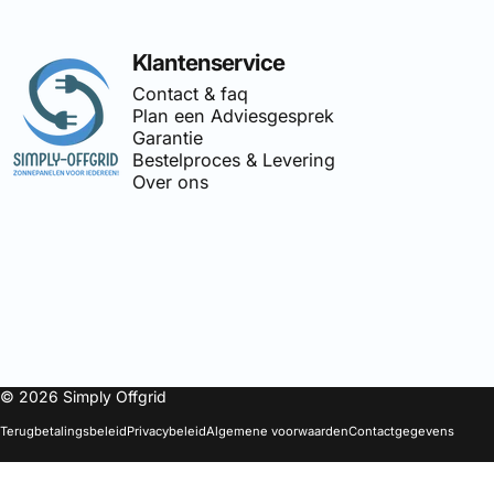
Simply Offgrid
Klantenservice
Contact & faq
Plan een Adviesgesprek
Garantie
Bestelproces & Levering
Over ons
🔌
Simply-Offgrid
is onderdeel 
© 2026 Simply Offgrid
Terugbetalingsbeleid
Privacybeleid
Algemene voorwaarden
Contactgegevens