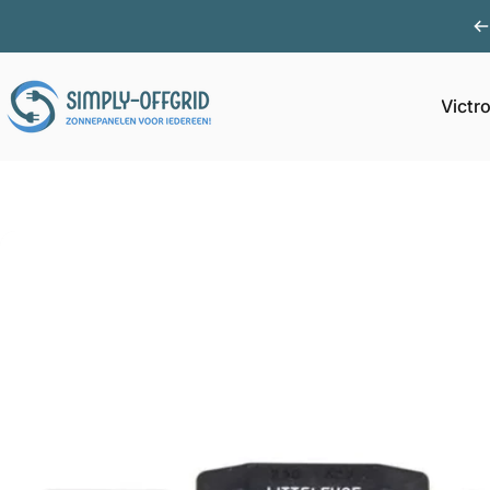
Ga naar inhoud
Victr
Simply Offgrid