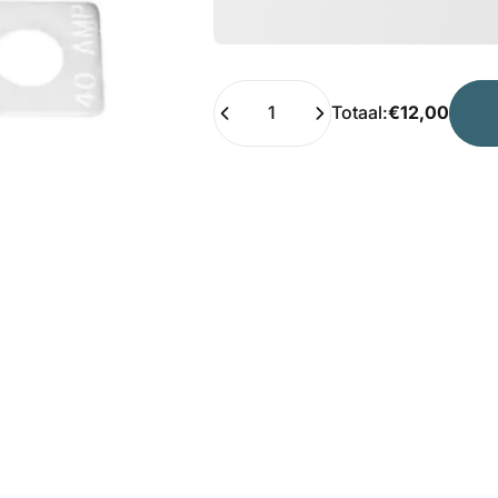
Hoeveelheid
Totaal:
€12,00