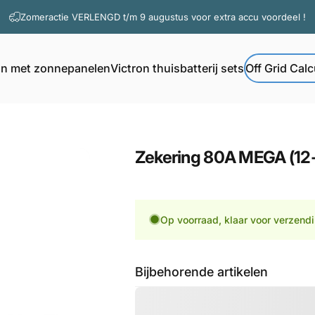
Diavoorstelling pauzeren
Zomeractie VERLENGD t/m 9 augustus voor extra accu voordeel !
Vragen? Contacteer onze support
on met zonnepanelen
Victron thuisbatterij sets
Off Grid Calc
Off Grid Calcul
Victron met zonnepanelen
Victron thuisbatterij sets
Zekering
80A
MEGA
(12
Op voorraad, klaar voor verzend
Bijbehorende artikelen