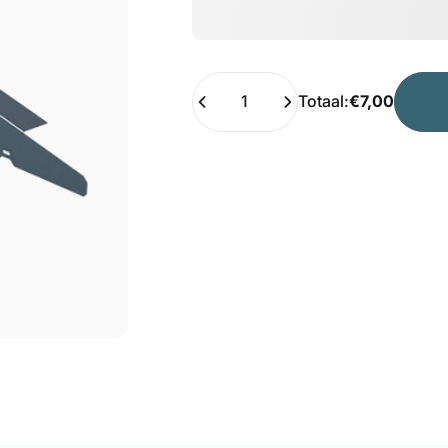
Hoeveelheid
Totaal:
€7,00