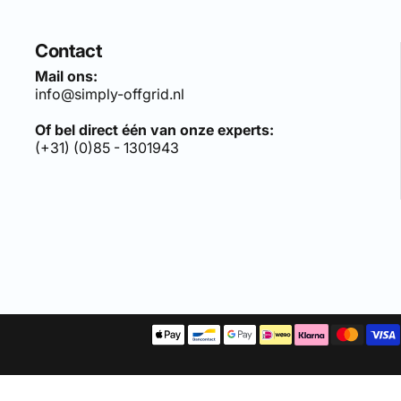
Contact
Mail ons:
info@simply-offgrid.nl
Of bel direct één van onze experts:
(+31) (0)85 - 1301943
len sets, bezoek:
simply-solar.nl
.