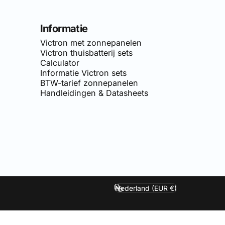
Informatie
Victron met zonnepanelen
Victron thuisbatterij sets
Calculator
Informatie Victron sets
BTW-tarief zonnepanelen
Handleidingen & Datasheets
van
Simply-Solar
. Voor doe-het-zelf netgekoppelde zonnepane
Nederland (EUR €)
Land/regio