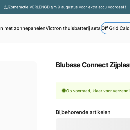
Diavoorstelling pauzeren
Zomeractie VERLENGD t/m 9 augustus voor extra accu voordeel !
Vragen? Contacteer onze support
on met zonnepanelen
Victron thuisbatterij sets
Off Grid Calc
Off Grid Calcul
Victron met zonnepanelen
Victron thuisbatterij sets
Blubase
Connect
Zijplaa
Op voorraad, klaar voor verzend
Bijbehorende artikelen