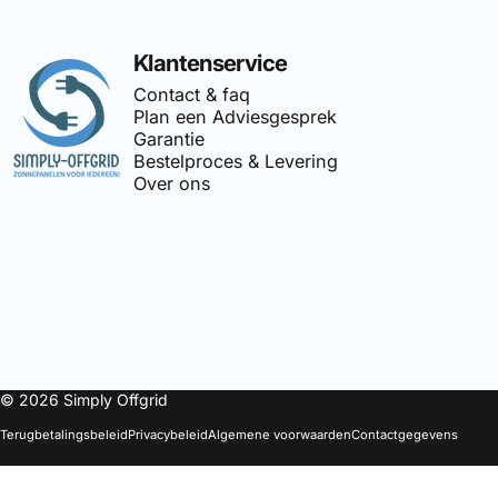
Simply Offgrid
Klantenservice
Contact & faq
Plan een Adviesgesprek
Garantie
Bestelproces & Levering
Over ons
🔌
Simply-Offgrid
is onderdeel 
© 2026 Simply Offgrid
Terugbetalingsbeleid
Privacybeleid
Algemene voorwaarden
Contactgegevens