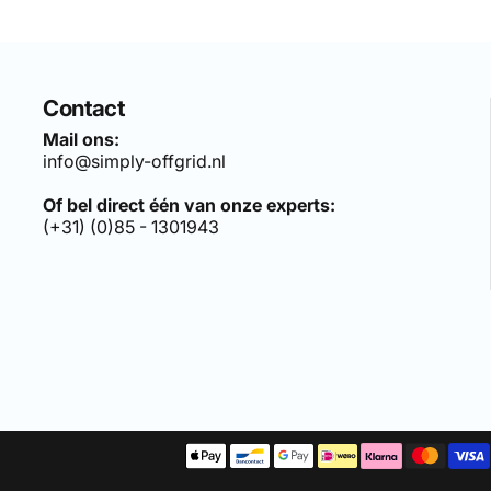
Contact
Mail ons:
info@simply-offgrid.nl
Of bel direct één van onze experts:
(+31) (0)85 - 1301943
len sets, bezoek:
simply-solar.nl
.