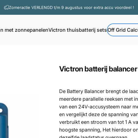
Diavoorstelling pauzeren
Zomeractie VERLENGD t/m 9 augustus voor extra accu voordeel !
on met zonnepanelen
Victron thuisbatterij sets
Off Grid Calc
Off Grid Calcul
Victron met zonnepanelen
Victron thuisbatterij sets
Victron
batterij
balancer
De Battery Balancer brengt de laa
meerdere parallelle reeksen met i
van een 24V-accusysteem naar meer
en vergelijkt deze de spanning van
verbruikt een stroom van tot 1 A v
hoogste spanning, Het hierdoor on
dezelfde laadstatus overgaan,