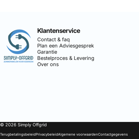
Simply Offgrid
Klantenservice
Contact & faq
Plan een Adviesgesprek
Garantie
Bestelproces & Levering
Over ons
🔌
Simply-Offgrid
is onderdeel 
© 2026 Simply Offgrid
Terugbetalingsbeleid
Privacybeleid
Algemene voorwaarden
Contactgegevens