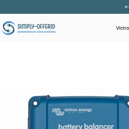
Ga naar inhoud
Victr
Simply Offgrid