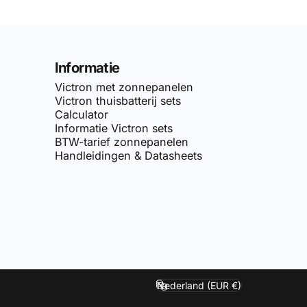
Informatie
Victron met zonnepanelen
Victron thuisbatterij sets
Calculator
Informatie Victron sets
BTW-tarief zonnepanelen
Handleidingen & Datasheets
van
Simply-Solar
. Voor doe-het-zelf netgekoppelde zonnepane
Nederland (EUR €)
Land/regio