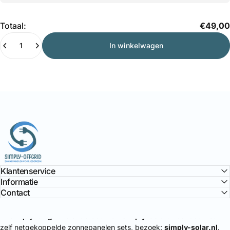
Hoeveelheid
Totaal:
€49,00
In winkelwagen
Simply Offgrid
Klantenservice
Informatie
Contact
🔌
Simply-Offgrid
is onderdeel van
Simply-Solar
. Voor doe-het-
zelf netgekoppelde zonnepanelen sets, bezoek:
simply-solar.nl
.