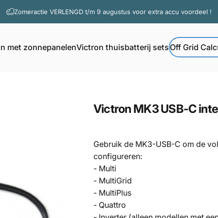
Diavoorstelling pauzeren
Zomeractie VERLENGD t/m 9 augustus voor extra accu voordeel !
Vragen? Contacteer onze support
on met zonnepanelen
Victron thuisbatterij sets
Off Grid Calc
Off Grid Calcul
Victron met zonnepanelen
Victron thuisbatterij sets
Victron
MK3
USB-C
int
Gebruik de MK3-USB-C om de volg
configureren:
- Multi
- MultiGrid
- MultiPlus
- Quattro
- Inverter (alleen modellen met e