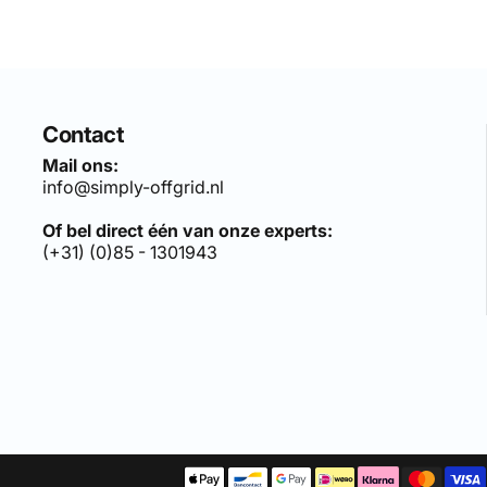
Contact
Mail ons:
info@simply-offgrid.nl
Of bel direct één van onze experts:
(+31) (0)85 - 1301943
len sets, bezoek:
simply-solar.nl
.