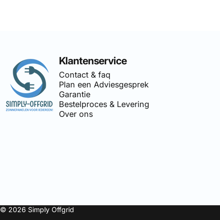
Simply Offgrid
Klantenservice
Contact & faq
Plan een Adviesgesprek
Garantie
Bestelproces & Levering
Over ons
🔌
Simply-Offgrid
is onderdeel 
© 2026 Simply Offgrid