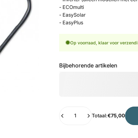
- ECOmulti
- EasySolar
- EasyPlus
Op voorraad, klaar voor verzend
Bijbehorende artikelen
Hoeveelheid
Totaal:
€75,00