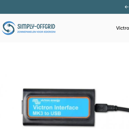
Ga naar inhoud
Victr
Simply Offgrid