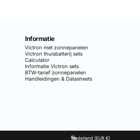
Informatie
Victron met zonnepanelen
Victron thuisbatterij sets
Calculator
Informatie Victron sets
BTW-tarief zonnepanelen
Handleidingen & Datasheets
van
Simply-Solar
. Voor doe-het-zelf netgekoppelde zonnepane
Nederland (EUR €)