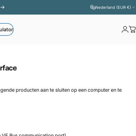
Nederland (EUR €)
ulator
Logi
W
ator
erface
ende producten aan te sluiten op een computer en te
en VE.Bus communication port)