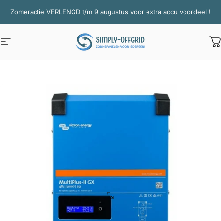
Ga naar inhoud
Diavoorstelling pauzeren
Zomeractie VERLENGD t/m 9 augustus voor extra accu voordeel !
Site navigatie
Simply Offgrid
W