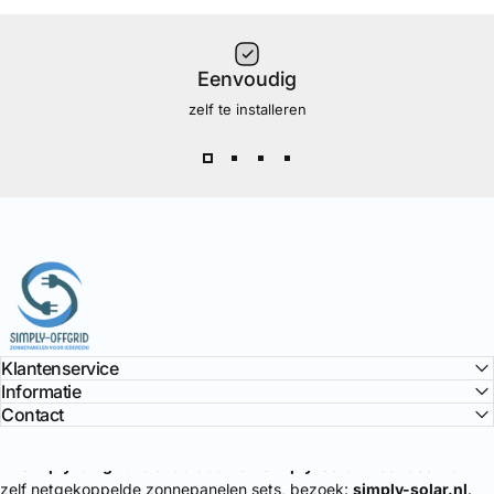
Eenvoudig
zelf te installeren
Simply Offgrid
Klantenservice
Informatie
Contact
🔌
Simply-Offgrid
is onderdeel van
Simply-Solar
. Voor doe-het-
zelf netgekoppelde zonnepanelen sets, bezoek:
simply-solar.nl
.