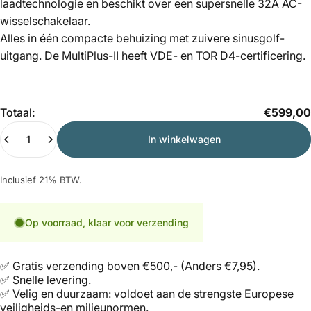
laadtechnologie en beschikt over een supersnelle 32A AC-
wisselschakelaar.
Alles in één compacte behuizing met zuivere sinusgolf-
uitgang. De MultiPlus-II heeft VDE- en TOR D4-certificering.
Hoeveelheid
Totaal:
€599,00
In winkelwagen
Inclusief 21% BTW.
Op voorraad, klaar voor verzending
✅ Gratis verzending boven €500,- (Anders €7,95).
✅ Snelle levering.
✅ Velig en duurzaam: voldoet aan de strengste Europese
veiligheids-en milieunormen.