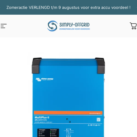
Ga naar inhoud
Diavoorstelling pauzeren
Zomeractie VERLENGD t/m 9 augustus voor extra accu voordeel !
Site navigatie
Simply Offgrid
W