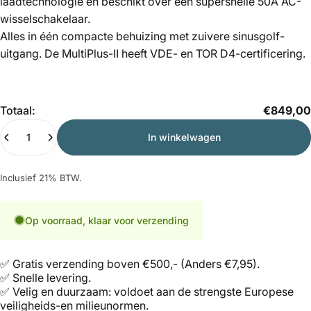
laadtechnologie en beschikt over een supersnelle 50A AC-
wisselschakelaar.
Alles in één compacte behuizing met zuivere sinusgolf-
uitgang. De MultiPlus-II heeft VDE- en TOR D4-certificering.
Hoeveelheid
Totaal:
€849,00
In winkelwagen
Inclusief 21% BTW.
Op voorraad, klaar voor verzending
✅ Gratis verzending boven €500,- (Anders €7,95).
✅ Snelle levering.
✅ Velig en duurzaam: voldoet aan de strengste Europese
veiligheids-en milieunormen.