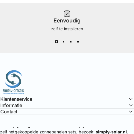
Eenvoudig
zelf te installeren
Simply Offgrid
Klantenservice
Informatie
Contact
🔌
Simply-Offgrid
is onderdeel van
Simply-Solar
. Voor doe-het-
zelf netgekoppelde zonnepanelen sets, bezoek:
simply-solar.nl
.