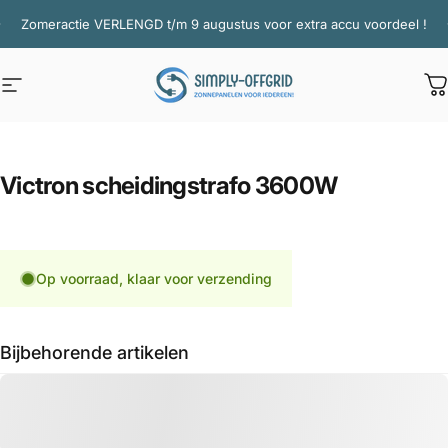
Ga naar inhoud
Diavoorstelling pauzeren
Zomeractie VERLENGD t/m 9 augustus voor extra accu voordeel !
Site navigatie
Simply Offgrid
W
Victron
scheidingstrafo
3600W
Op voorraad, klaar voor verzending
Bijbehorende artikelen