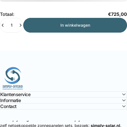
Hoeveelheid
Totaal:
€725,00
In winkelwagen
Simply Offgrid
Klantenservice
Informatie
Contact
🔌
Simply-Offgrid
is onderdeel van
Simply-Solar
. Voor doe-het-
zelf netgekoppelde zonnepanelen sets, bezoek:
simply-solar.nl
.