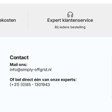
iekosten
Expert klantenservice
Bij iedere bestelling
Contact
Mail ons:
info@simply-offgrid.nl
Of bel direct één van onze experts:
(+31) (0)85 - 1301943
len sets, bezoek:
simply-solar.nl
.