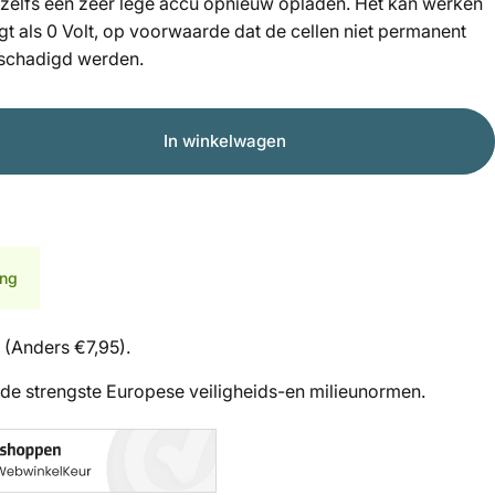
 zelfs een zeer lege accu opnieuw opladen. Het kan werken
gt als 0 Volt, op voorwaarde dat de cellen niet permanent
eschadigd werden.
In winkelwagen
ing
 (Anders €7,95).
de strengste Europese veiligheids-en milieunormen.