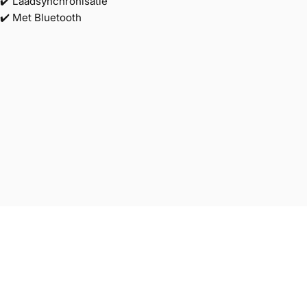
✔️ Laadsynchronisatie
✔️ Met Bluetooth