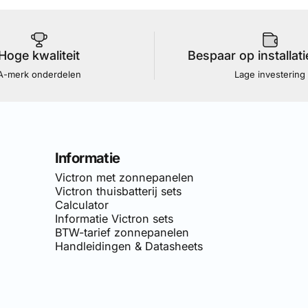
Hoge kwaliteit
Bespaar op installat
A-merk onderdelen
Lage investering
Informatie
Victron met zonnepanelen
Victron thuisbatterij sets
Calculator
Informatie Victron sets
BTW-tarief zonnepanelen
Handleidingen & Datasheets
van
Simply-Solar
. Voor doe-het-zelf netgekoppelde zonnepane