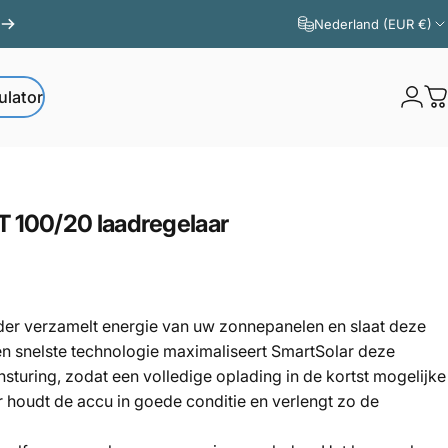
Nederland (EUR €)
ulator
Logi
W
ator
T
100/20
laadregelaar
er verzamelt energie van uw zonnepanelen en slaat deze
en snelste technologie maximaliseert SmartSolar deze
nsturing, zodat een volledige oplading in de kortst mogelijke
r houdt de accu in goede conditie en verlengt zo de