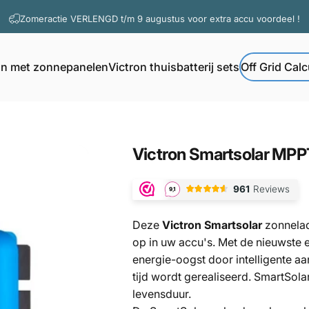
Diavoorstelling pauzeren
Vragen? Contacteer onze support
on met zonnepanelen
Victron thuisbatterij sets
Off Grid Calc
Off Grid Calcul
Victron met zonnepanelen
Victron thuisbatterij sets
Victron
Smartsolar
MPP
Deze
Victron Smartsolar
zonnelad
op in uw accu's. Met de nieuwste 
energie-oogst door intelligente aa
tijd wordt gerealiseerd. SmartSola
levensduur.