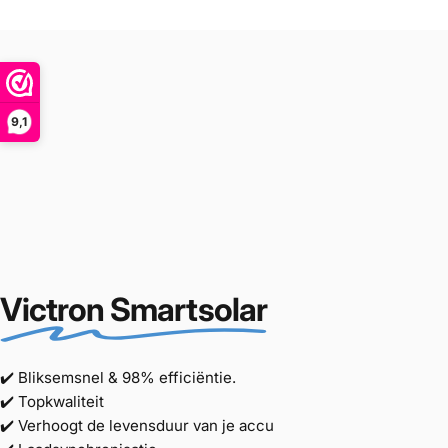
9,1
Victron Smartsolar
✔️ Bliksemsnel & 98% efficiëntie.
✔️ Topkwaliteit
✔️ Verhoogt de levensduur van je accu