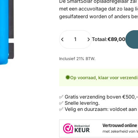
De SmartSolar oplaadregelaar zal
met een accuvoltage dat zo laag li
gesulfateerd worden of anders b
Hoeveelheid
Totaal:
€89,00
Inclusief 21% BTW.
Op voorraad, klaar voor verzend
✅ Gratis verzending boven €500,-
✅ Snelle levering.
✅ Velig en duurzaam: voldoet aan 