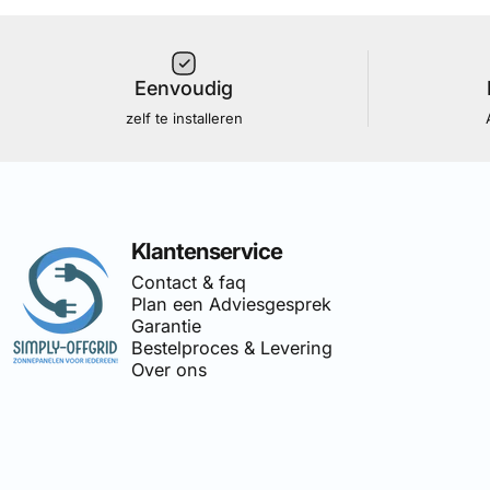
Eenvoudig
zelf te installeren
Simply Offgrid
Klantenservice
Contact & faq
Plan een Adviesgesprek
Garantie
Bestelproces & Levering
Over ons
🔌
Simply-Offgrid
is onderdeel 