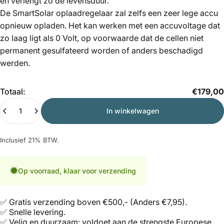
en verlengt zo de levensduur.
De SmartSolar oplaadregelaar zal zelfs een zeer lege accu
opnieuw opladen. Het kan werken met een accuvoltage dat
zo laag ligt als 0 Volt, op voorwaarde dat de cellen niet
permanent gesulfateerd worden of anders beschadigd
werden.
Hoeveelheid
Totaal:
€179,00
In winkelwagen
Inclusief 21% BTW.
Op voorraad, klaar voor verzending
✅ Gratis verzending boven €500,- (Anders €7,95).
✅ Snelle levering.
✅ Velig en duurzaam: voldoet aan de strengste Europese