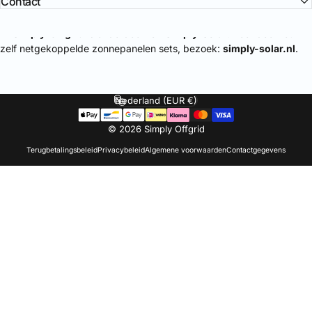
Contact
🔌
Simply-Offgrid
is onderdeel van
Simply-Solar
. Voor doe-het-
zelf netgekoppelde zonnepanelen sets, bezoek:
simply-solar.nl
.
Nederland (EUR €)
Land/regio
© 2026 Simply Offgrid
Terugbetalingsbeleid
Privacybeleid
Algemene voorwaarden
Contactgegevens