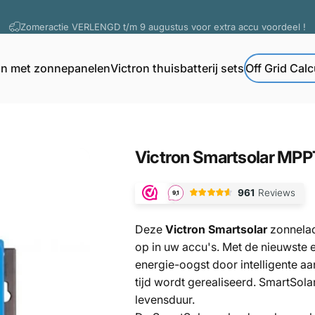
Diavoorstelling pauzeren
Vragen? Contacteer onze support
on met zonnepanelen
Victron thuisbatterij sets
Off Grid Calc
Off Grid Calcul
Victron met zonnepanelen
Victron thuisbatterij sets
Victron
Smartsolar
MPP
Deze
Victron Smartsolar
zonnelad
op in uw accu's. Met de nieuwste 
energie-oogst door intelligente aa
tijd wordt gerealiseerd. SmartSola
levensduur.