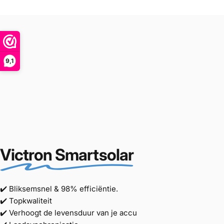
9,1
Victron Smartsolar
✔️ Bliksemsnel & 98% efficiëntie.
✔️ Topkwaliteit
✔️ Verhoogt de levensduur van je accu