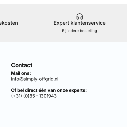
iekosten
Expert klantenservice
Bij iedere bestelling
Contact
Mail ons:
info@simply-offgrid.nl
Of bel direct één van onze experts:
(+31) (0)85 - 1301943
len sets, bezoek:
simply-solar.nl
.