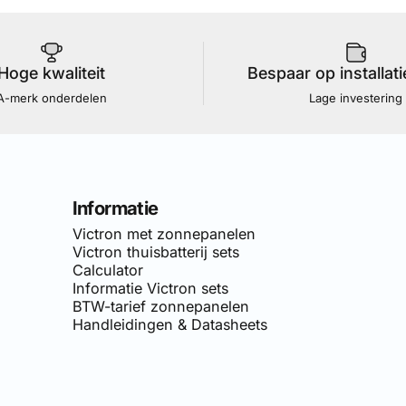
Hoge kwaliteit
Bespaar op installat
A-merk onderdelen
Lage investering
Informatie
Victron met zonnepanelen
Victron thuisbatterij sets
Calculator
Informatie Victron sets
BTW-tarief zonnepanelen
Handleidingen & Datasheets
van
Simply-Solar
. Voor doe-het-zelf netgekoppelde zonnepane