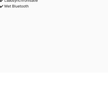
✔️ Laadsynchronisatie
✔️ Met Bluetooth