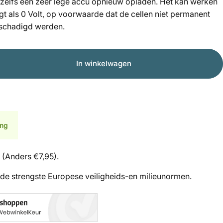
 zelfs een zeer lege accu opnieuw opladen. Het kan werken
gt als 0 Volt, op voorwaarde dat de cellen niet permanent
eschadigd werden.
In winkelwagen
ing
 (Anders €7,95).
de strengste Europese veiligheids-en milieunormen.