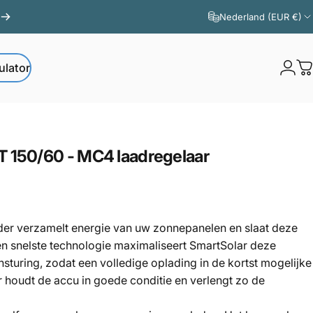
Nederland (EUR €)
ulator
Logi
W
ator
T
150/60
-
MC4
laadregelaar
er verzamelt energie van uw zonnepanelen en slaat deze
en snelste technologie maximaliseert SmartSolar deze
nsturing, zodat een volledige oplading in de kortst mogelijke
r houdt de accu in goede conditie en verlengt zo de