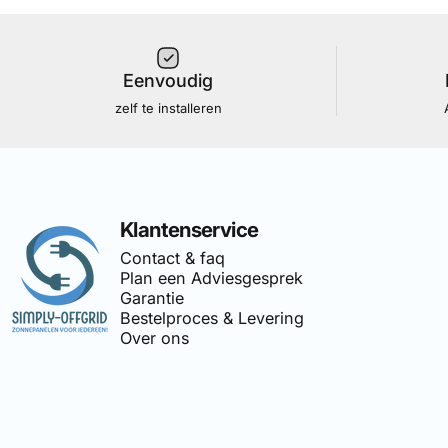
Eenvoudig
zelf te installeren
Simply Offgrid
Klantenservice
Contact & faq
Plan een Adviesgesprek
Garantie
Bestelproces & Levering
Over ons
🔌
Simply-Offgrid
is onderdeel 