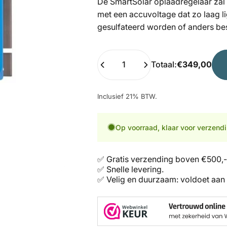
De SmartSolar oplaadregelaar zal
met een accuvoltage dat zo laag li
gesulfateerd worden of anders b
Hoeveelheid
Totaal:
€349,00
Inclusief 21% BTW.
Op voorraad, klaar voor verzend
✅ Gratis verzending boven €500,-
✅ Snelle levering.
✅ Velig en duurzaam: voldoet aan 