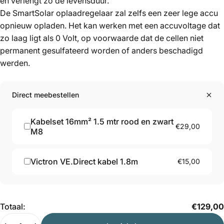
en verlengt zo de levensduur.
De SmartSolar oplaadregelaar zal zelfs een zeer lege accu
opnieuw opladen. Het kan werken met een accuvoltage dat
zo laag ligt als 0 Volt, op voorwaarde dat de cellen niet
permanent gesulfateerd worden of anders beschadigd
werden.
Direct meebestellen
Kabelset 16mm² 1.5 mtr rood en zwart
€29,00
M8
Victron VE.Direct kabel 1.8m
€15,00
Hoeveelheid
Totaal:
€129,00