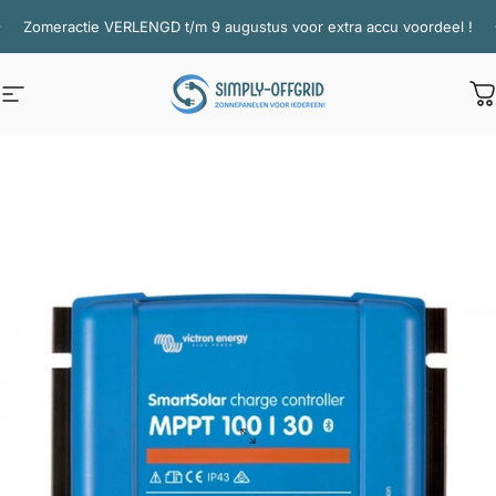
Ga naar inhoud
Diavoorstelling pauzeren
Zomeractie VERLENGD t/m 9 augustus voor extra accu voordeel !
Site navigatie
Simply Offgrid
W