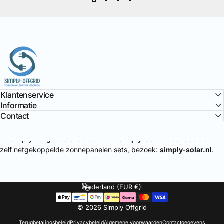
Simply Offgrid
Klantenservice
Informatie
Contact
🔌
Simply-Offgrid
is onderdeel van
Simply-Solar
. Voor doe-het-
zelf netgekoppelde zonnepanelen sets, bezoek:
simply-solar.nl
.
Nederland (EUR €)
Land/regio
© 2026 Simply Offgrid
Terugbetalingsbeleid
Privacybeleid
Algemene voorwaarden
Contactgegevens