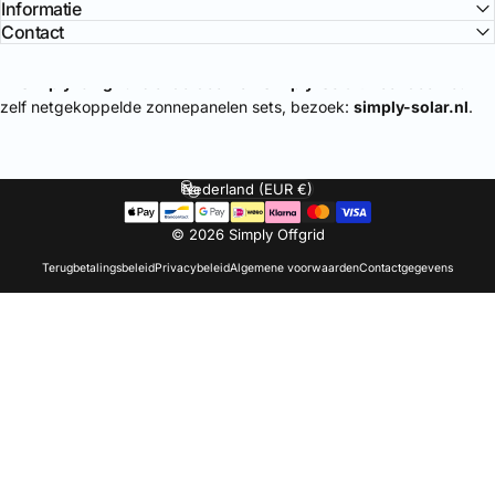
Informatie
Contact
🔌
Simply-Offgrid
is onderdeel van
Simply-Solar
. Voor doe-het-
zelf netgekoppelde zonnepanelen sets, bezoek:
simply-solar.nl
.
Nederland (EUR €)
Land/regio
© 2026 Simply Offgrid
Terugbetalingsbeleid
Privacybeleid
Algemene voorwaarden
Contactgegevens