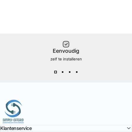
Eenvoudig
zelf te installeren
Simply Offgrid
Klantenservice