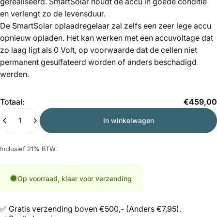
gerealiseerd. SmartSolar houdt de accu in goede conditie
en verlengt zo de levensduur.
De SmartSolar oplaadregelaar zal zelfs een zeer lege accu
opnieuw opladen. Het kan werken met een accuvoltage dat
zo laag ligt als 0 Volt, op voorwaarde dat de cellen niet
permanent gesulfateerd worden of anders beschadigd
werden.
Hoeveelheid
Totaal:
€459,00
In winkelwagen
Inclusief 21% BTW.
Op voorraad, klaar voor verzending
✅ Gratis verzending boven €500,- (Anders €7,95).