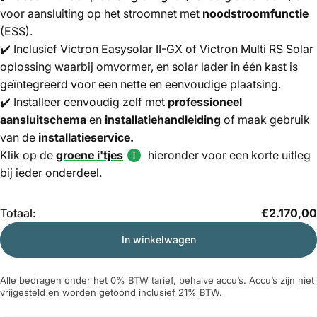
voor aansluiting op het stroomnet met
noodstroomfunctie
(ESS).
✔️ Inclusief Victron Easysolar II-GX of Victron Multi RS Solar
oplossing waarbij omvormer, en solar lader in één kast is
geïntegreerd voor een nette en eenvoudige plaatsing.
✔️ Installeer eenvoudig zelf met
professioneel
aansluitschema
en
installatiehandleiding
of maak gebruik
van de
installatieservice.
Klik op de
groene i'tjes
hieronder voor een korte uitleg
bij ieder onderdeel.
Hoeveelheid
Totaal:
€2.170,00
In winkelwagen
Alle bedragen onder het
0% BTW tarief
, behalve accu’s. Accu’s zijn niet
vrijgesteld en worden getoond inclusief 21% BTW.