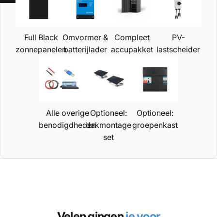
Full Black
Omvormer &
Compleet
PV-
zonnepanelen
batterijlader
accupakket
lastscheider
Alle overige
Optioneel:
Optioneel:
benodigdheden
dakmontage
groepenkast
set
Velen gingen
je voor