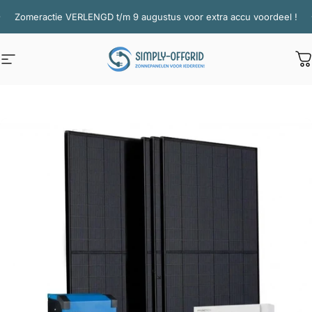
Ga naar inhoud
Diavoorstelling pauzeren
Zomeractie VERLENGD t/m 9 augustus voor extra accu voordeel !
Site navigatie
Simply Offgrid
W