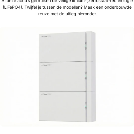
Al onze accu’s gebruiken de veilige lithium-ijzerfosfaat-technologie
(LiFePO4). Twijfel je tussen de modellen? Maak een onderbouwde
keuze met de uitleg hieronder.