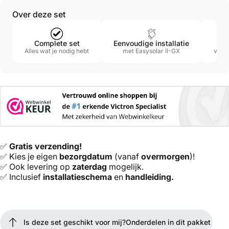
Over deze set
Complete set
Eenvoudige installatie
Alles wat je nodig hebt
met Easysolar II-GX
van V
✅
Gratis verzending!
✅ Kies je eigen
bezorgdatum
(vanaf
overmorgen
)!
✅ Ook levering op
zaterdag
mogelijk.
✅ Inclusief
installatieschema
en
handleiding.
Is deze set geschikt voor mij?
Onderdelen in dit pakket