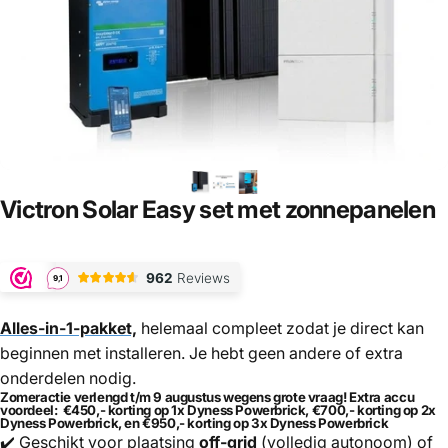
Victron
Solar
Easy
set
met
zonnepanelen
Alles-in-1-pakket,
helemaal compleet zodat je direct kan
beginnen met installeren. Je hebt geen andere of extra
onderdelen nodig.
Zomeractie verlengd t/m 9 augustus wegens grote vraag! Extra accu
voordeel:
€450,-
korting op 1x Dyness Powerbrick,
€700,- korting op 2x
Dyness Powerbrick, en
€950,- korting op 3x Dyness Powerbrick
✔️ Geschikt voor plaatsing
off-grid
(volledig autonoom) of