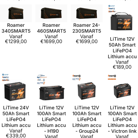
Roamer
Roamer
Roamer 24-
340SMART5
460SMART5
230SMART5
Vanaf
Vanaf
Vanaf
LiTime 12V
€1299,00
€1699,00
€1699,00
50Ah Smart
LiFePO4
Lithium accu
Vanaf
€189,00
LiTime 24V
LiTime 12V
LiTime 12V
LiTime 12V
50Ah Smart
100Ah Smart
100Ah Smart
100Ah Smart
LiFePO4
LiFePO4
LiFePO4
LiFePO4
Lithium accu
Lithium accu
Lithium accu
Lithium accu
Vanaf
- H190
- Group24
- Victron link
€339,00
Vanaf
Vanaf
Vanaf