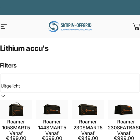
Ga naar inhoud
Diavoorstelling pauzeren
Zomeractie VERLENGD t/m 9 augustus voor extra accu voordeel !
Site navigatie
Simply Offgrid
W
Lithium
accu's
Filters
Sorteren op
Roamer
Roamer
Roamer
Roamer
105SMART5
144SMART5
230SMART5
230SEATBAS
Vanaf
Vanaf
Vanaf
Vanaf
€499,00
€699,00
€949,00
€999,00