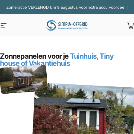
Ga naar inhoud
Diavoorstelling pauzeren
Zomeractie VERLENGD t/m 9 augustus voor extra accu voordeel !
Site navigatie
Simply Offgrid
W
Zonnepanelen voor je
Tuinhuis, Tiny
house of Vakantiehuis