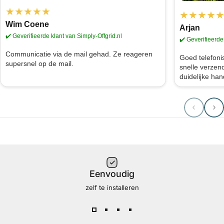
★★★★★
★★★★
Wim Coene
Arjan
✔️ Geverifieerde klant van Simply-Offgrid.nl
✔️ Geverifieerde 
Communicatie via de mail gehad. Ze reageren
Goed telefoni
supersnel op de mail.
snelle verzen
duidelijke han
Eenvoudig
zelf te installeren