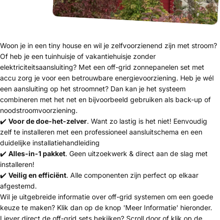
Woon je in een tiny house en wil je zelfvoorzienend zijn met stroom?
Of heb je een tuinhuisje of vakantiehuisje zonder
elektriciteitsaansluiting? Met een off-grid zonnepanelen set met
accu zorg je voor een betrouwbare energievoorziening. Heb je wél
een aansluiting op het stroomnet? Dan kan je het systeem
combineren met het net en bijvoorbeeld gebruiken als back-up of
noodstroomvoorziening.
✔️
Voor de doe-het-zelver
. Want zo lastig is het niet! Eenvoudig
zelf te installeren met een professioneel aansluitschema en een
duidelijke installatiehandleiding
✔️
Alles-in-1 pakket
. Geen uitzoekwerk & direct aan de slag met
installeren!
✔️
Veilig en efficiënt
. Alle componenten zijn perfect op elkaar
afgestemd.
Wil je uitgebreide informatie over off-grid systemen om een goede
keuze te maken? Klik dan op de knop 'Meer Informatie' hieronder.
Liever direct de off-grid sets bekijken? Scroll door of klik op de