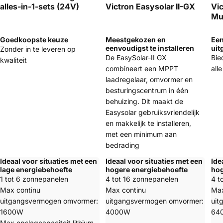
Victron Easysolar II-GX
alles-in-1-sets (24V)
Vi
Mul
Goedkoopste keuze
Meestgekozen en
Een
eenvoudigst te installeren
uit
Zonder in te leveren op
De EasySolar-II GX
Bied
kwaliteit
combineert een MPPT
all
laadregelaar, omvormer en
besturingscentrum in één
behuizing. Dit maakt de
Easysolar gebruiksvriendelijk
en makkelijk te installeren,
met een minimum aan
bedrading
Ideaal voor situaties met een
Ideaal voor situaties met een
Ide
lage energiebehoefte
hogere energiebehoefte
hog
1 tot 6 zonnepanelen
4 tot 16 zonnepanelen
4 t
Max continu
Max continu
Max
uitgangsvermogen omvormer:
uitgangsvermogen omvormer:
uit
1600W
4000W
64
Max opslagcapaciteit lithium