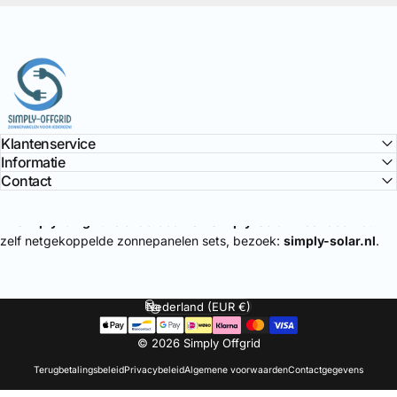
Simply Offgrid
Klantenservice
Informatie
Contact
🔌
Simply-Offgrid
is onderdeel van
Simply-Solar
. Voor doe-het-
zelf netgekoppelde zonnepanelen sets, bezoek:
simply-solar.nl
.
Nederland (EUR €)
Land/regio
© 2026 Simply Offgrid
Terugbetalingsbeleid
Privacybeleid
Algemene voorwaarden
Contactgegevens