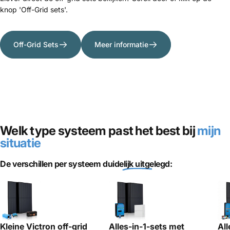
knop 'Off-Grid sets'.
Off-Grid Sets
Meer informatie
Welk type systeem past het best bij
mijn
situatie
De verschillen per systeem
duidelijk uitgelegd:
Alles-in-1-sets met
Kleine Victron off-grid
All