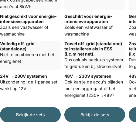
accu's: 4.8kWh
Niet geschikt voor energie-
Geschikt voor energie-
Ges
intensieve apparaten
intensieve apparaten
int
Zoals een vaatwasser of
Zoals een vaatwasser of
Zoa
wasmachine
wasmachine
wa
Volledig off-grid
Zowel off-grid (standalone)
Zow
(standalone)
te installeren als in ESS
te 
(i.c.m het net).
(i.
Niet te combineren met het
Dus ook als back-up systeem
Dus
energienet
te gebruiken bij stroomuitval
te 
24V → 230V systemen
48V → 230V systemen
48
Uitzondering: de 1-paneelset
Ook kan je de accu's bijladen
Ook
werkt op 12V
met een aggregaat of het
met
energienet (230V→48V)
ene
Bekijk de sets
Bekijk de sets