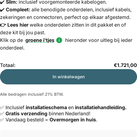
✔️
Slim:
inclusief voorgemonteerde kabelogen.
✔️
Compleet:
alle benodigde onderdelen, inclusief kabels,
zekeringen en connectoren, perfect op elkaar afgestemd.
👉
Lees hier
welke onderdelen zitten in dit pakket en of
deze kit bij jou past.
Klik op de
groene i'tjes
hieronder voor uitleg bij ieder
onderdeel.
Hoeveelheid
Totaal:
€1.721,00
In winkelwagen
Alle bedragen inclusief 21% BTW.
✅ Inclusief
installatieschema
en
installatiehandleiding.
✅
Gratis verzending
binnen Nederland!
✅ Vandaag besteld =
Overmorgen in huis
.