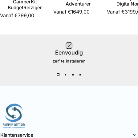
CamperKit
Adventurer
DigitalN
BudgetReiziger
Vanaf €1649,00
Vanaf €3199,
Vanaf €799,00
Eenvoudig
zelf te installeren
Simply Offgrid
Klantenservice