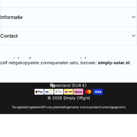
Informatie
Contact
🔌
Simply-Offgrid
is onderdeel van
Simply-Solar
. Voor doe-het-
zelf netgekoppelde zonnepanelen sets, bezoek:
simply-solar.nl
.
Nederland (EUR €)
Land/regio
© 2026 Simply Offgrid
Terugbetalingsbeleid
Privacybeleid
Algemene voorwaarden
Contactgegevens