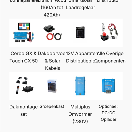
Zonnepanelen
Lithium Accu
Smartsolar
Distributor
(160Ah tot
Laadregelaar
420Ah)
Cerbo GX &
Dakdoorvoer
12V Apparaten
Alle Overige
Touch GX 50
& Solar
Distributieblok
Componenten
Kabels
Dakmontage
Groepenkast
Multiplus
Optioneel:
DC-DC
set
Omvormer
Oplader
(230V)