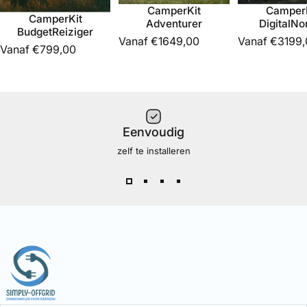
CamperKit
Camper
CamperKit
Adventurer
DigitalN
BudgetReiziger
Vanaf €1649,00
Vanaf €3199,
Vanaf €799,00
Eenvoudig
zelf te installeren
Simply Offgrid