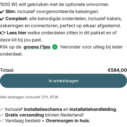
1000 W) wilt gebruiken met de optionele omvormer.
✔️
Slim:
inclusief voorgemonteerde kabelogen.
✔️
Compleet:
alle benodigde onderdelen, inclusief kabels,
zekeringen en connectoren, perfect op elkaar afgestemd.
👉
Lees hier
welke onderdelen zitten in dit pakket en of
deze kit bij jou past.
Klik op de
groene i'tjes
hieronder voor uitleg bij ieder
onderdeel.
Hoeveelheid
Totaal:
€584,00
In winkelwagen
Alle bedragen inclusief 21% BTW.
✅ Inclusief
installatieschema
en
installatiehandleiding.
✅
Gratis verzending
binnen Nederland!
✅ Vandaag besteld =
Overmorgen in huis
.