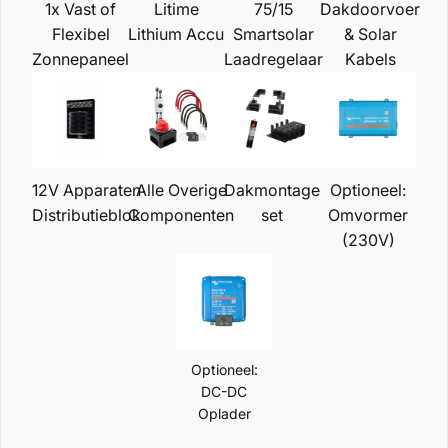
1x Vast of
Litime
75/15
Dakdoorvoer
Flexibel
Lithium Accu
Smartsolar
& Solar
Zonnepaneel
Laadregelaar
Kabels
12V Apparaten
Alle Overige
Dakmontage
Optioneel:
Distributieblok
Componenten
set
Omvormer
(230V)
Optioneel:
DC-DC
Oplader