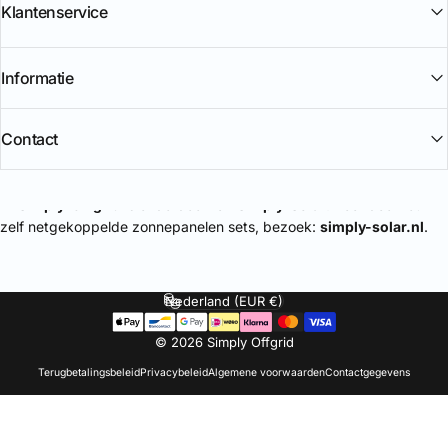
Klantenservice
Informatie
Contact
🔌
Simply-Offgrid
is onderdeel van
Simply-Solar
. Voor doe-het-
zelf netgekoppelde zonnepanelen sets, bezoek:
simply-solar.nl
.
Nederland (EUR €)
Land/regio
© 2026 Simply Offgrid
Terugbetalingsbeleid
Privacybeleid
Algemene voorwaarden
Contactgegevens