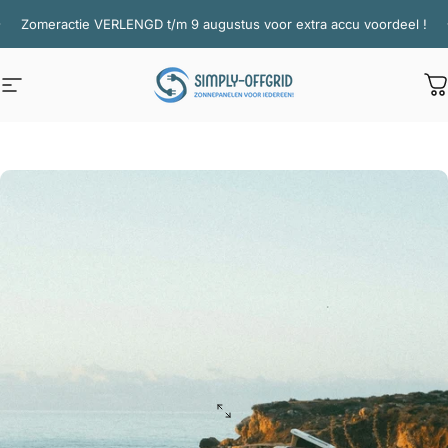
Ga naar inhoud
Diavoorstelling pauzeren
Zomeractie VERLENGD t/m 9 augustus voor extra accu voordeel !
Site navigatie
Simply Offgrid
W